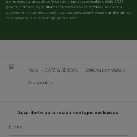
de nuestros granos de café son de origen responsable desde 2022,
provenientes de agricultores certificados o verificados que aplican
estándares externos con prácticas sociales, económicas y ambientales
que apoyan un futuro mejor para el café.
Inicio
CAFÉ & BEBIDAS
Café Au Lait Vainilla
10 cápsulas
Suscríbete para recibir ventajas exclusivas.
Sign
E-mail
Up
for