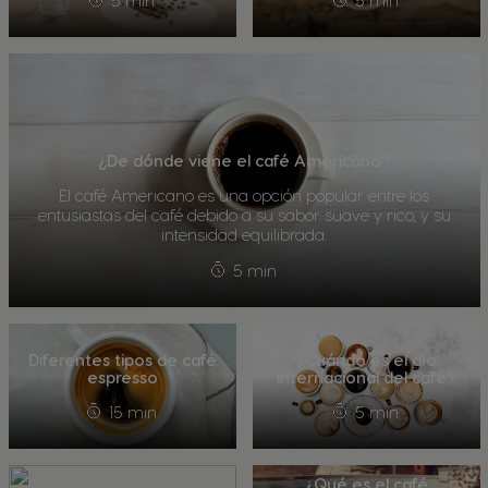
5 min
5 min
¿De dónde viene el café Americano?
El café Americano es una opción popular entre los
entusiastas del café debido a su sabor suave y rico, y su
intensidad equilibrada.
5 min
Diferentes tipos de café
¿Cuándo es el día
espresso
internacional del café?
15 min
5 min
¿Qué es el café