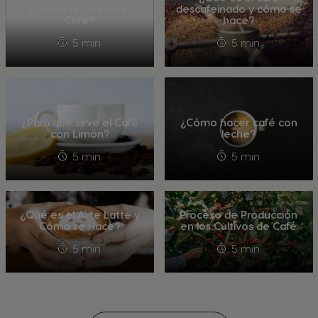
¿Cómo se Tuesta el
descafeinado y cómo se
Café?
hace?
5 min
5 min
¿Para qué sirve el Café
¿Cómo hacer café con
con Limón?
leche?
5 min
5 min
¿Qué es el Arte Latte y
Proceso de Producción
Cómo se Hace?
en los Cultivos de Café
5 min
5 min