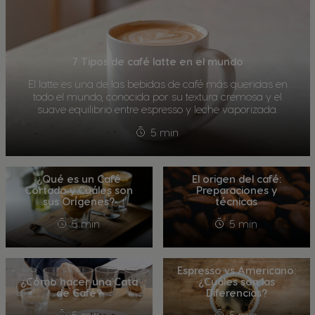
7 Tipos de café latte en el mundo
El latte es una de las bebidas de café más queridas en
todo el mundo, conocida por su textura cremosa y el
suave equilibrio entre espresso y leche vaporizada.
5 min
¿Qué es un Café
El origen del café:
Cortado y Cuáles son
Preparaciones y
sus Orígenes?
técnicas
5 min
5 min
Espresso vs Americano:
¿Cómo hacer una Cata
¿Cuáles son las
de Café?
Diferencias?