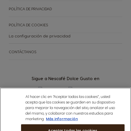
POLÍTICA DE PRIVACIDAD
POLÍTICA DE COOKIES
La configuración de privacidad
CONTÁCTANOS
Sigue a Nescafé Dolce Gusto en
Al hacer clic en “Aceptar todas las cookies”, usted
acepta que las cookies se guarden en su dispositivo
para mejorar la navegación del sitio, analizar el uso
MÁQUINAS
CÁPSULAS
del mismo, y colaborar con nuestros estudios para
TU COFFEE SHOP
marketing.
Más información
Máquinas
Cápsulas
Aceptar todas las cookies